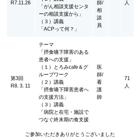
R7.11.26
師/
人
「がん相談支援センタ
相
ーの相談支援から」
談
（３）講義
員
「ACPって何？」
テーマ
「摂食嚥下障害のある
患者への支援」
（１）とろみcafe＆グ
医
ループワーク
師/
第3回
71
（２）講義
看
R8. 3. 11
人
「摂食嚥下障害患者へ
護
の支援方法」
師
（３）講義
「病院と在宅・施設で
つなぐ終末期の食支援
ご参加いただきありがとうございました