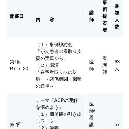
事
参
例
講
加
開催日
提
内 容
師
人
案
数
者
（１）事例検討会
「がん患者の看取り支
援の実際から」
看
第1回
医
63
（２）講演
護
R7. 7. 30
師
人
「在宅看取りへの対
師
応 ～関係機関・職種
の連携～」
テーマ「ACPの理解
医
を深めよう」
師/
（１）価値観の引き出
看
しワーク
第2回
護
57
（２）講義